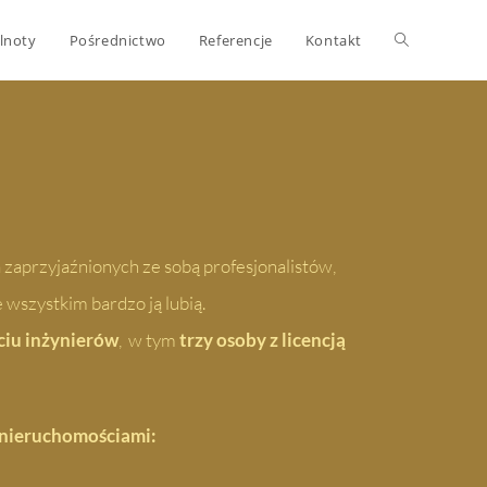
lnoty
Pośrednictwo
Referencje
Kontakt
 zaprzyjaźnionych ze sobą profesjonalistów,
 wszystkim bardzo ją lubią.
ciu inżynierów
, w tym
trzy osoby z licencją
z nieruchomościami: