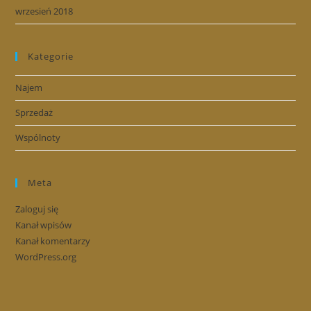
wrzesień 2018
Kategorie
Najem
Sprzedaż
Wspólnoty
Meta
Zaloguj się
Kanał wpisów
Kanał komentarzy
WordPress.org