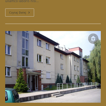
ullamco laboris nisi…
WM
Czytaj Dalej
Ul.
Obozowa
22-
24c