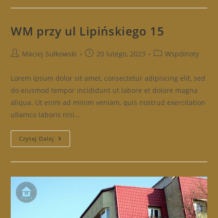
Pustynnej
22C
WM przy ul Lipińskiego 15
Post
Post
Post
Maciej Sułkowski
20 lutego, 2023
Wspólnoty
author:
published:
category:
Lorem ipsum dolor sit amet, consectetur adipiscing elit, sed
do eiusmod tempor incididunt ut labore et dolore magna
aliqua. Ut enim ad minim veniam, quis nostrud exercitation
ullamco laboris nisi…
WM
Czytaj Dalej
Przy
Ul
Lipińskiego
15