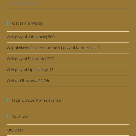
Ostatnie Wpisy
WM przy ul. Obozowej 58B
Współwłasność nieruchomości przy ul Karmelickiej 3
WM przy ul Pustynnej 22C
WM przy ul Lipińskiego 15
WM ul. Obozowa 22-24c
Najnowsze Komentarze
Archiwa
luty 2023