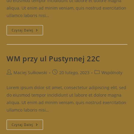
do eiusmod tempor incididunt ut labore et dolore magna
aliqua. Ut enim ad minim veniam, quis nostrud exercitation
ullamco laboris nisi…
Współwłasność
Czytaj Dalej
Nieruchomości
Przy
Ul
Karmelickiej
3
WM przy ul Pustynnej 22C
Post
Post
Post
Maciej Sułkowski
20 lutego, 2023
Wspólnoty
author:
published:
category:
Lorem ipsum dolor sit amet, consectetur adipiscing elit, sed
do eiusmod tempor incididunt ut labore et dolore magna
aliqua. Ut enim ad minim veniam, quis nostrud exercitation
ullamco laboris nisi…
WM
Czytaj Dalej
Przy
Ul