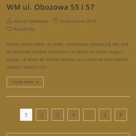
WM ul. Obozowa 55 i 57
Post
Post
Maciej Sułkowski
20 września, 2018
author:
published:
Post
Wspólnoty
category:
Lorem ipsum dolor sit amet, consectetur adipiscing elit, sed
do eiusmod tempor incididunt ut labore et dolore magna
aliqua. Ut enim ad minim veniam, quis nostrud exercitation
ullamco laboris nisi…
WM
Czytaj Dalej
Ul.
Obozowa
55
I
57
1
2
3
4
…
6
Go to t