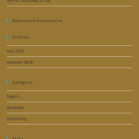
WM ul. Obozowa 22-24c
Najnowsze Komentarze
Archiwa
luty 2023
wrzesień 2018
Kategorie
Najem
Sprzedaż
Wspólnoty
Meta