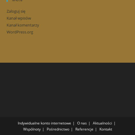
Zaloguj się
Kanał wpisów
Kanał komentarzy
WordPress.org
Indywidualne konto internetowe
O nas
Aktualności
Wspólnoty
Pośrednictwo
Referencje
Kontakt