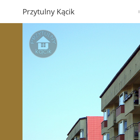
Koniec
Przytulny Kącik
treści