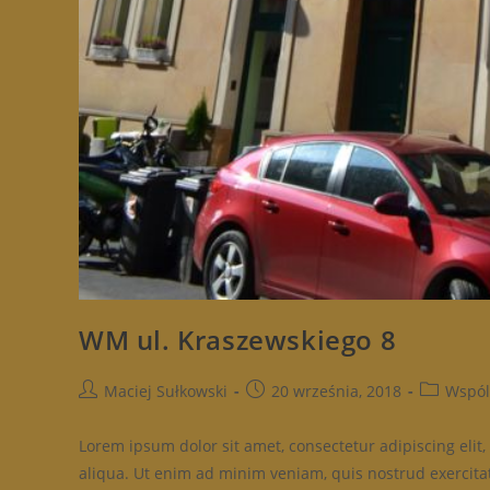
WM ul. Kraszewskiego 8
Post
Post
Post
Maciej Sułkowski
20 września, 2018
Wspól
author:
published:
category:
Lorem ipsum dolor sit amet, consectetur adipiscing eli
aliqua. Ut enim ad minim veniam, quis nostrud exercitat