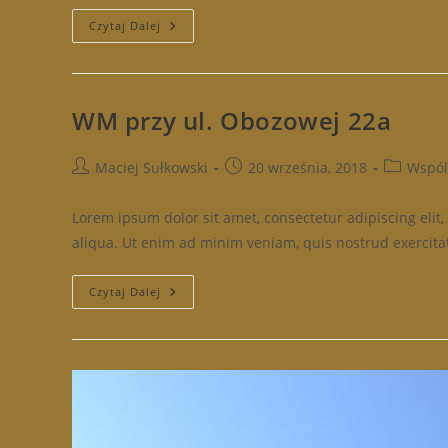
WM
Czytaj Dalej
Ul.
Obozowa
55
I
57
WM przy ul. Obozowej 22a
Post
Post
Post
Maciej Sułkowski
20 września, 2018
Wspól
author:
published:
category:
Lorem ipsum dolor sit amet, consectetur adipiscing eli
aliqua. Ut enim ad minim veniam, quis nostrud exercitat
WM
Czytaj Dalej
Przy
Ul.
Obozowej
22a