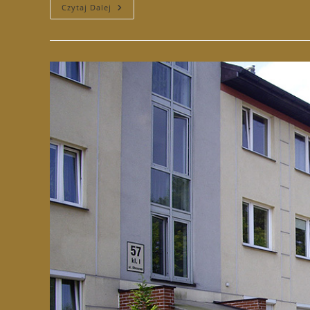
WM
Czytaj Dalej
Ul.
Obozowa
22-
24c