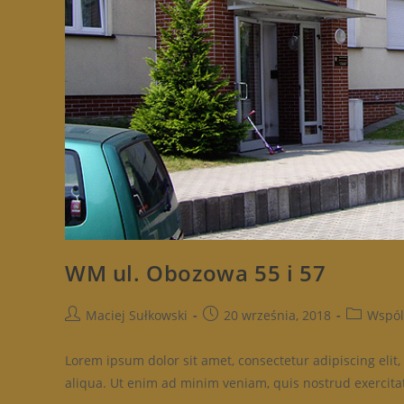
WM ul. Obozowa 55 i 57
Post
Post
Post
Maciej Sułkowski
20 września, 2018
Wspól
author:
published:
category:
Lorem ipsum dolor sit amet, consectetur adipiscing eli
aliqua. Ut enim ad minim veniam, quis nostrud exercitat