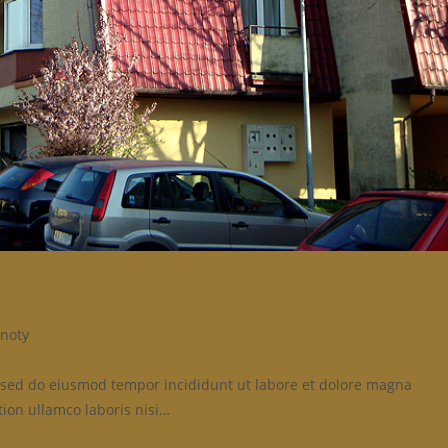
noty
t, sed do eiusmod tempor incididunt ut labore et dolore magna
ion ullamco laboris nisi…