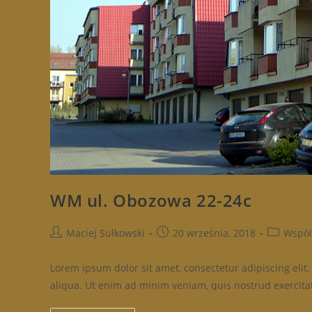
WM ul. Obozowa 22-24c
Post
Post
Post
Maciej Sułkowski
20 września, 2018
Wspól
author:
published:
category:
Lorem ipsum dolor sit amet, consectetur adipiscing eli
aliqua. Ut enim ad minim veniam, quis nostrud exercitat