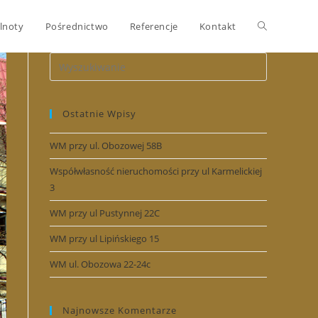
Toggle
lnoty
Pośrednictwo
Referencje
Kontakt
website
Ostatnie Wpisy
search
WM przy ul. Obozowej 58B
Współwłasność nieruchomości przy ul Karmelickiej
3
WM przy ul Pustynnej 22C
WM przy ul Lipińskiego 15
WM ul. Obozowa 22-24c
Najnowsze Komentarze