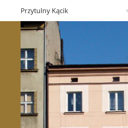
Koniec
Przytulny Kącik
treści