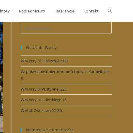
Toggle
lnoty
Pośrednictwo
Referencje
Kontakt
website
Ostatnie Wpisy
search
WM przy ul. Obozowej 58B
Współwłasność nieruchomości przy ul Karmelickiej
3
WM przy ul Pustynnej 22C
WM przy ul Lipińskiego 15
WM ul. Obozowa 22-24c
Najnowsze Komentarze