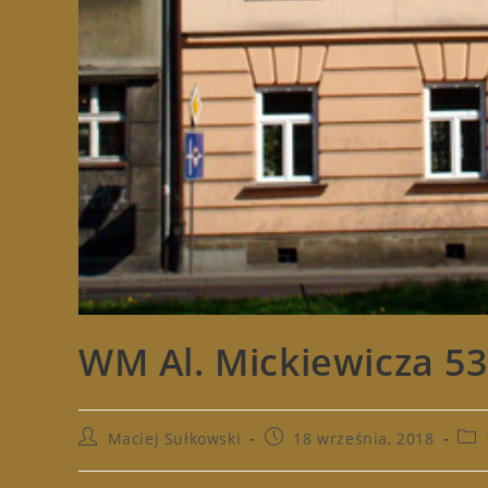
WM Al. Mickiewicza 53
Post
Post
Pos
Maciej Sułkowski
18 września, 2018
author:
published:
cat