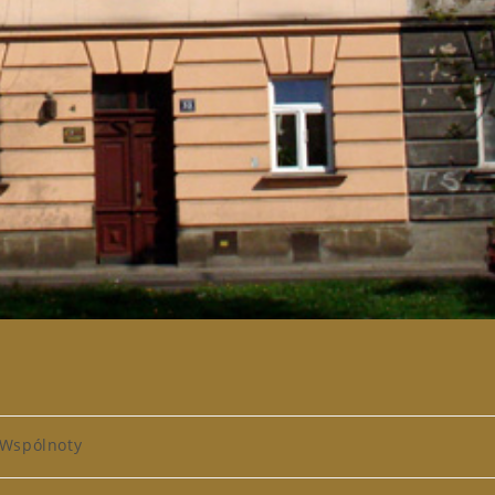
t
Wspólnoty
egory: