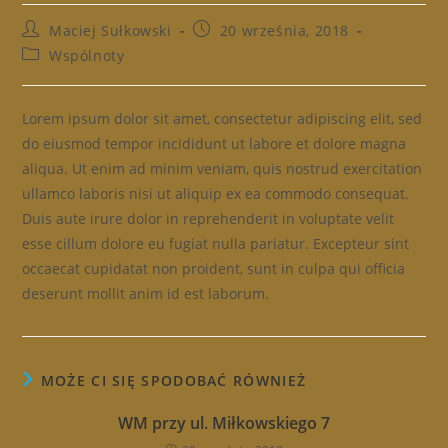
Post
Post
Maciej Sułkowski
20 września, 2018
author:
published:
Post
Wspólnoty
category:
Lorem ipsum dolor sit amet, consectetur adipiscing elit, sed
do eiusmod tempor incididunt ut labore et dolore magna
aliqua. Ut enim ad minim veniam, quis nostrud exercitation
ullamco laboris nisi ut aliquip ex ea commodo consequat.
Duis aute irure dolor in reprehenderit in voluptate velit
esse cillum dolore eu fugiat nulla pariatur. Excepteur sint
occaecat cupidatat non proident, sunt in culpa qui officia
deserunt mollit anim id est laborum.
MOŻE CI SIĘ SPODOBAĆ RÓWNIEŻ
WM przy ul. Miłkowskiego 7