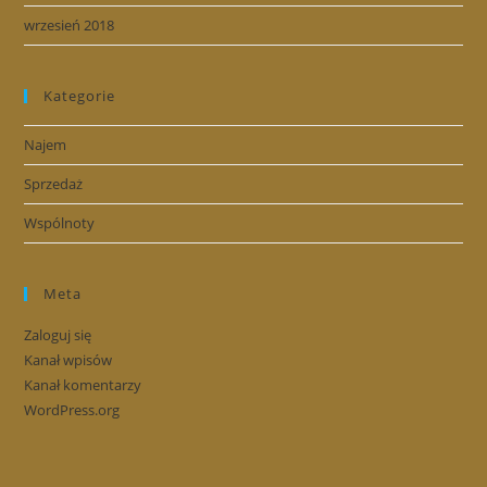
wrzesień 2018
Kategorie
Najem
Sprzedaż
Wspólnoty
Meta
Zaloguj się
Kanał wpisów
Kanał komentarzy
WordPress.org