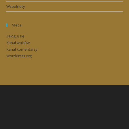
Wspólnoty
Meta
Zaloguj się
Kanał wpisów
Kanał komentarzy
WordPress.org