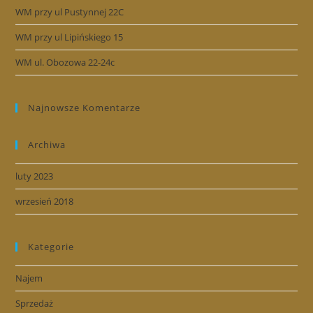
WM przy ul Pustynnej 22C
WM przy ul Lipińskiego 15
WM ul. Obozowa 22-24c
Najnowsze Komentarze
Archiwa
luty 2023
wrzesień 2018
Kategorie
Najem
Sprzedaż