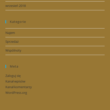
wrzesień 2018
Kategorie
Najem
Sprzedaż
Wspólnoty
Meta
Zaloguj się
Kanał wpisów
Kanał komentarzy
WordPress.org