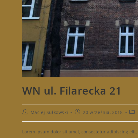
WN ul. Filarecka 21
Post
Post
Pos
Maciej Sułkowski
20 września, 2018
author:
published:
cat
Lorem ipsum dolor sit amet, consectetur adipiscing eli