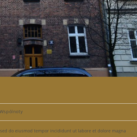
t
Wspólnoty
egory:
t, sed do eiusmod tempor incididunt ut labore et dolore magna