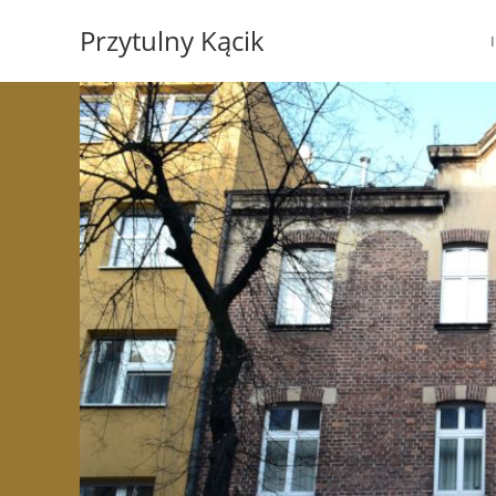
Koniec
Przytulny Kącik
treści