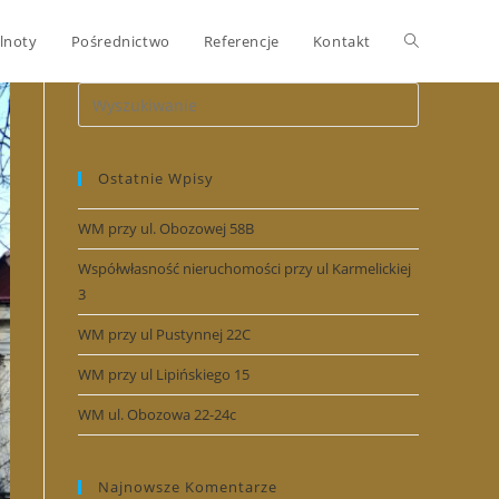
Toggle
lnoty
Pośrednictwo
Referencje
Kontakt
website
Ostatnie Wpisy
search
WM przy ul. Obozowej 58B
Współwłasność nieruchomości przy ul Karmelickiej
3
WM przy ul Pustynnej 22C
WM przy ul Lipińskiego 15
WM ul. Obozowa 22-24c
Najnowsze Komentarze