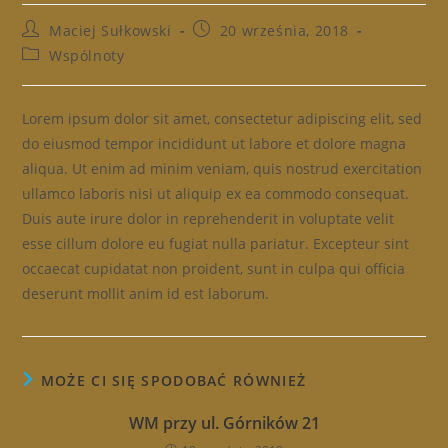
Post
Post
Maciej Sułkowski
20 września, 2018
author:
published:
Post
Wspólnoty
category:
Lorem ipsum dolor sit amet, consectetur adipiscing elit, sed
do eiusmod tempor incididunt ut labore et dolore magna
aliqua. Ut enim ad minim veniam, quis nostrud exercitation
ullamco laboris nisi ut aliquip ex ea commodo consequat.
Duis aute irure dolor in reprehenderit in voluptate velit
esse cillum dolore eu fugiat nulla pariatur. Excepteur sint
occaecat cupidatat non proident, sunt in culpa qui officia
deserunt mollit anim id est laborum.
MOŻE CI SIĘ SPODOBAĆ RÓWNIEŻ
WM przy ul. Górników 21