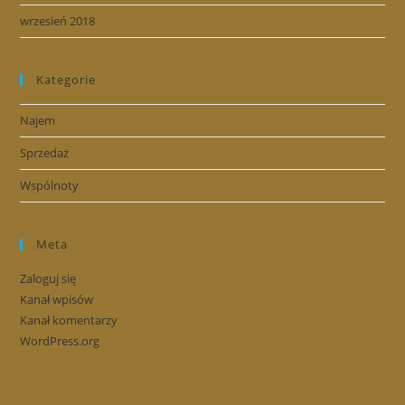
wrzesień 2018
Kategorie
Najem
Sprzedaż
Wspólnoty
Meta
Zaloguj się
Kanał wpisów
Kanał komentarzy
WordPress.org